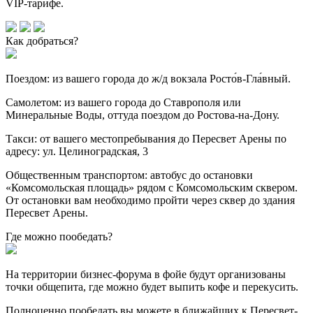
VIP-тарифе.
Как добраться?
Поездом:
из вашего города до ж/д вокзала Росто́в-Гла́вный.
Самолетом:
из вашего города до Ставрополя или
Минеральные Воды, оттуда поездом до Ростова-на-Дону.
Такси:
от вашего местопребывания до Пересвет Арены по
адресу: ул. Целиноградская, 3
Общественным транспортом:
автобус до остановки
«Комсомольская площадь» рядом с Комсомольским сквером.
От остановки вам необходимо пройти через сквер до здания
Пересвет Арены.
Где можно пообедать?
На территории бизнес-форума в фойе будут организованы
точки общепита, где можно будет выпить кофе и перекусить.
Полноценно пообедать вы можете в ближайших к Пересвет-