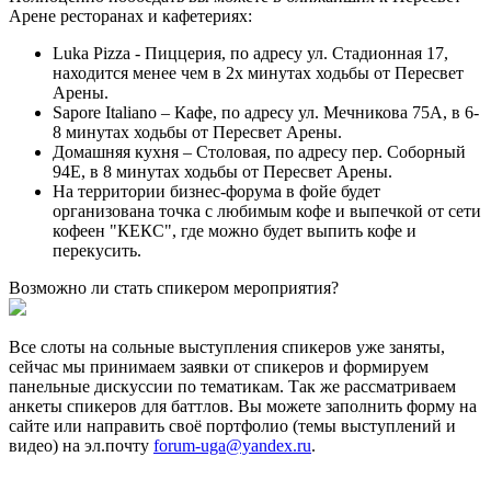
Арене ресторанах и кафетериях:
Luka Pizza
- Пиццерия, по адресу ул. Стадионная 17,
находится менее чем в 2х минутах ходьбы от Пересвет
Арены.
Sapore Italiano
– Кафе, по адресу ул. Мечникова 75А, в 6-
8 минутах ходьбы от Пересвет Арены.
Домашняя кухня
– Столовая, по адресу пер. Соборный
94Е, в 8 минутах ходьбы от Пересвет Арены.
На территории бизнес-форума в фойе будет
организована точка с любимым кофе и выпечкой от
сети
кофеен "КЕКС"
, где можно будет выпить кофе и
перекусить.
Возможно ли стать спикером мероприятия?
Все слоты на сольные выступления спикеров уже заняты,
сейчас мы принимаем заявки от спикеров и формируем
панельные дискуссии по тематикам. Так же рассматриваем
анкеты спикеров для баттлов. Вы можете заполнить форму на
сайте или направить своё портфолио (темы выступлений и
видео) на эл.почту
forum-uga@yandex.ru
.